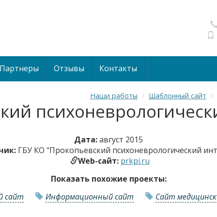
Партнеры
Отзывы
Контакты
Наши работы
Шаблонный сайт
кий психоневрологическ
Дата:
август 2015
чик:
ГБУ КО "Прокопьевский психоневрологический инт
Web-сайт:
prkpi.ru
Показать похожие проекты:
й сайт
Информационный сайт
Сайт медицинск