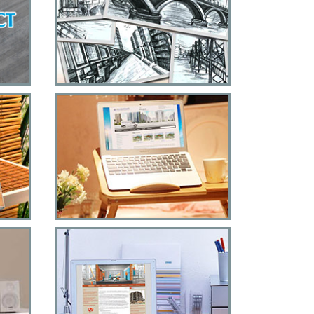
Проектирование
й
зданий и сооружений
Строительный
инжениринг
Сайт для компании