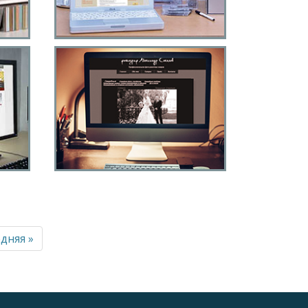
я
Техноресурс
-
Сайт фотографа
дняя »