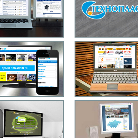
агазин компьютерной
Научно-
техники
производственны
центр
Автомобильный сайт
Городской портал
объявлений
Прокопьевска
Коттеджный посёлок
Научно-