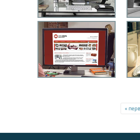
техники A-SWGroup
Каталог мягкой мебели
с
« пер