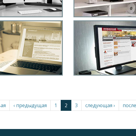
"Золотая Долина"
исследовательска
компания
Сайт для
Оптовый интернет
троительного центра
магазин обоев
вая
‹ предыдущая
1
2
3
следующая ›
после